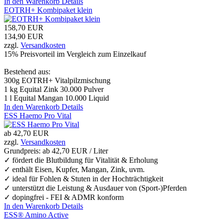
In den Warenkorb
Details
EOTRH+ Kombipaket klein
158,70 EUR
134,90 EUR
zzgl.
Versandkosten
15% Preisvorteil im Vergleich zum Einzelkauf
Bestehend aus:
300g EOTRH+ Vitalpilzmischung
1 kg Equital Zink 30.000 Pulver
1 l Equital Mangan 10.000 Liquid
In den Warenkorb
Details
ESS Haemo Pro Vital
ab
42,70 EUR
zzgl.
Versandkosten
Grundpreis: ab
42,70 EUR / Liter
✓ fördert die Blutbildung für Vitalität & Erholung
✓ enthält Eisen, Kupfer, Mangan, Zink, uvm.
✓ ideal für Fohlen & Stuten in der Hochträchtigkeit
✓ unterstützt die Leistung & Ausdauer von (Sport-)Pferden
✓ dopingfrei - FEI & ADMR konform
In den Warenkorb
Details
ESS® Amino Active