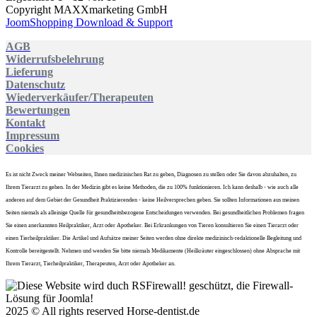
Copyright MAXXmarketing GmbH
JoomShopping Download & Support
AGB
Widerrufsbelehrung
Lieferung
Datenschutz
Wiederverkäufer/Therapeuten
Bewertungen
Kontakt
Impressum
Cookies
Es ist nicht Zweck meiner Webseiten, Ihnen medizinischen Rat zu geben, Diagnosen zu stellen oder Sie davon abzuhalten, zu
Ihrem Tierarzt zu gehen. In der Medizin gibt es keine Methoden, die zu 100% funktionieren. Ich kann deshalb - wie auch alle
anderen auf dem Gebiet der Gesundheit Praktizierenden - keine Heilversprechen geben. Sie sollten Informationen aus meinen
Seiten niemals als alleinige Quelle für gesundheitsbezogene Entscheidungen verwenden. Bei gesundheitlichen Problemen fragen
Sie einen anerkannten Heilpraktiker, Arzt oder Apotheker. Bei Erkrankungen von Tieren konsultieren Sie einen Tierarzt oder
einen Tierheilpraktiker. Die Artikel und Aufsätze meiner Seiten werden ohne direkte medizinisch-redaktionelle Begleitung und
Kontrolle bereitgestellt. Nehmen und wenden Sie bitte niemals Medikamente (Heilkräuter eingeschlossen) ohne Absprache mit
Ihrem Tierarzt, Tierheilpraktiker, Therapeuten, Arzt oder Apotheker an.
2025 © All rights reserved
Horse-dentist.de