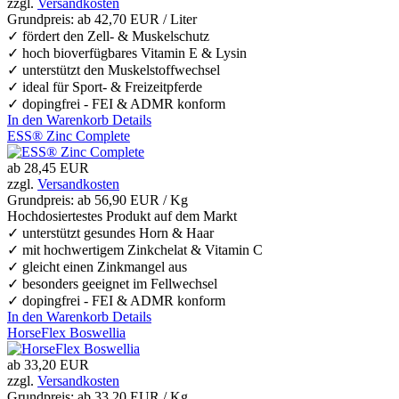
zzgl.
Versandkosten
Grundpreis: ab
42,70 EUR / Liter
✓ fördert den Zell- & Muskelschutz
✓ hoch bioverfügbares Vitamin E & Lysin
✓ unterstützt den Muskelstoffwechsel
✓ ideal für Sport- & Freizeitpferde
✓ dopingfrei - FEI & ADMR konform
In den Warenkorb
Details
ESS® Zinc Complete
ab
28,45 EUR
zzgl.
Versandkosten
Grundpreis: ab
56,90 EUR / Kg
Hochdosiertestes Produkt auf dem Markt
✓ unterstützt gesundes Horn & Haar
✓ mit hochwertigem Zinkchelat & Vitamin C
✓ gleicht einen Zinkmangel aus
✓ besonders geeignet im Fellwechsel
✓ dopingfrei - FEI & ADMR konform
In den Warenkorb
Details
HorseFlex Boswellia
ab
33,20 EUR
zzgl.
Versandkosten
Grundpreis: ab
33,20 EUR / Kg