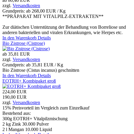
ab
80,40 EUR
zzgl.
Versandkosten
Grundpreis: ab
268,00 EUR / Kg
**PRÄPARAT MIT VITALPILZ-EXTRAKTEN**
Zur diätischen Unterstützung der Behandlung von Borreliose und
anderen bakteriellen und viralen Erkrankungen, wie Herpes etc.
In den Warenkorb
Details
Bio Zistrose (Cistrose)
ab
35,81 EUR
zzgl.
Versandkosten
Grundpreis: ab
35,81 EUR / Kg
Bio Zistrose (Cistus incanus) geschnitten
In den Warenkorb
Details
EOTRH+ Kombipaket groß
224,00 EUR
190,00 EUR
zzgl.
Versandkosten
15% Preisvorteil im Vergleich zum Einzelkauf
Bestehend aus:
300g EOTRH+ Vitalpilzmischung
2 kg Zink 30.000 Pulver
2 l Mangan 10.000 Liquid