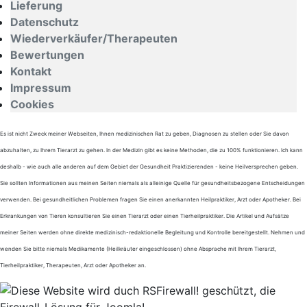
Lieferung
Datenschutz
Wiederverkäufer/Therapeuten
Bewertungen
Kontakt
Impressum
Cookies
Es ist nicht Zweck meiner Webseiten, Ihnen medizinischen Rat zu geben, Diagnosen zu stellen oder Sie davon
abzuhalten, zu Ihrem Tierarzt zu gehen. In der Medizin gibt es keine Methoden, die zu 100% funktionieren. Ich kann
deshalb - wie auch alle anderen auf dem Gebiet der Gesundheit Praktizierenden - keine Heilversprechen geben.
Sie sollten Informationen aus meinen Seiten niemals als alleinige Quelle für gesundheitsbezogene Entscheidungen
verwenden. Bei gesundheitlichen Problemen fragen Sie einen anerkannten Heilpraktiker, Arzt oder Apotheker. Bei
Erkrankungen von Tieren konsultieren Sie einen Tierarzt oder einen Tierheilpraktiker. Die Artikel und Aufsätze
meiner Seiten werden ohne direkte medizinisch-redaktionelle Begleitung und Kontrolle bereitgestellt. Nehmen und
wenden Sie bitte niemals Medikamente (Heilkräuter eingeschlossen) ohne Absprache mit Ihrem Tierarzt,
Tierheilpraktiker, Therapeuten, Arzt oder Apotheker an.