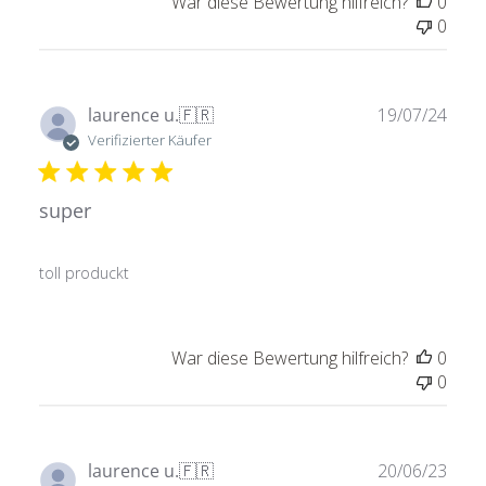
War diese Bewertung hilfreich?
0
0
Verö
laurence u.
🇫🇷
19/07/24
Verifizierter Käufer
super
toll produckt
War diese Bewertung hilfreich?
0
0
Verö
laurence u.
🇫🇷
20/06/23