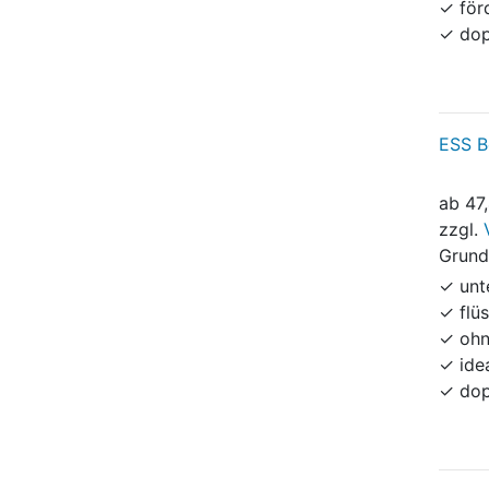
✓ för
✓ dop
ESS B
ab
47
zzgl.
Grund
✓ unt
✓ flü
✓ ohn
✓ ide
✓ dop