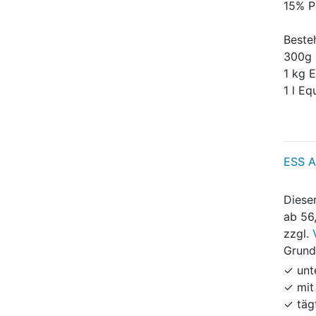
15% P
Beste
300g 
1 kg E
1 l Eq
ESS A
Dieser
ab
56
zzgl.
Grund
✓ unt
✓ mit
✓ täg