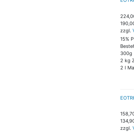
EOTRH
224,0
190,0
zzgl.
15% P
Beste
300g 
2 kg 
2 l M
EOTRH
158,7
134,9
zzgl.