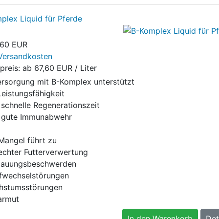
plex Liquid für Pferde
,60 EUR
Versandkosten
preis: ab
67,60 EUR / Liter
ersorgung mit B-Komplex unterstützt
Leistungsfähigkeit
 schnelle Regenerationszeit
e gute Immunabwehr
 Mangel führt zu
lechter Futterverwertung
dauungsbeschwerden
ffwechselstörungen
hstumsstörungen
tarmut
In den Warenkorb
Det