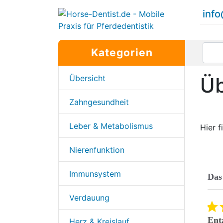
inf
Kategorien
Übersicht
Üb
Zahngesundheit
Leber & Metabolismus
Hier 
Nierenfunktion
Immunsystem
Das
Revie
Verdauung
5.0 star rating
09/10/25
Vitalpilze bei EOTRH
Ent
Herz & Kreislauf