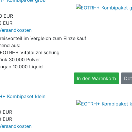
+ Kombipaket groß
0 EUR
0 EUR
Versandkosten
reisvorteil im Vergleich zum Einzelkauf
hend aus:
EOTRH+ Vitalpilzmischung
Zink 30.000 Pulver
angan 10.000 Liquid
In den Warenkorb
Det
+ Kombipaket klein
0 EUR
0 EUR
Versandkosten