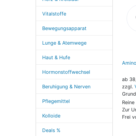
wir geben unserem Wallach die
Pilze seit knapp 4 Monaten
Vitalstoffe
(mussten Dosis langsam steigern)
und haben schon nach kurzer Zeit
Bewegungsapparat
eine de...
Mehr lesen
Susanne S.
Lunge & Atemwege
Haut & Hufe
Amino
Hormonstoffwechsel
ab
38
zzgl.
Beruhigung & Nerven
Grund
Pflegemittel
Reine
Zur U
Kolloide
Frei 
Deals %