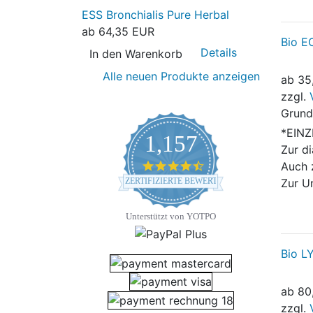
ESS Bronchialis Pure Herbal
ab
64,35 EUR
Bio E
Details
In den Warenkorb
Alle neuen Produkte anzeigen
ab
35
zzgl.
Grund
*EIN
1,157
Zur d
4.7 star rating
Auch 
ZERTIFIZIERTE BEWERTUNGEN
Zur U
Unterstützt von YOTPO
Bio L
ab
80
zzgl.