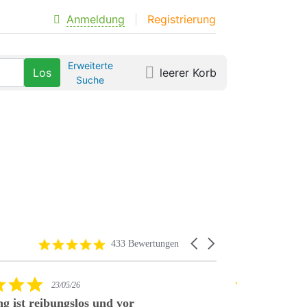
Anmeldung
Registrierung
Erweiterte
leerer Korb
Suche
4.8 star rating
Carousel arrows
433 Bewertungen
5.0 star rating
23/05/26
ng ist reibungslos und vor
Eorth