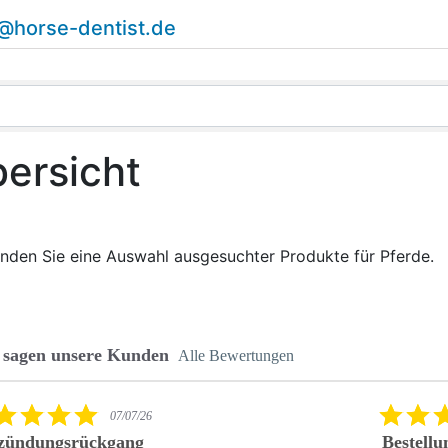
o@horse-dentist.de
ersicht
finden Sie eine Auswahl ausgesuchter Produkte für Pferde.
 sagen unsere Kunden
Alle Bewertungen
ws carousel
5.0 star rating
07/07/26
zündungsrückgang
Bestellu