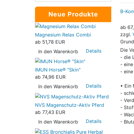
B-Kom
Neue Produkte
ab
67
zzgl.
Magnesium Relax Combi
Grund
ab
51,78 EUR
Die V
Details
In den Warenkorb
- die 
- eine
IMUN Horse® "Skin"
- ein
ab
74,96 EUR
• Ein
Details
In den Warenkorb
- sch
- Ver
NVS Magenschutz-Aktiv Pferd
- Sto
ab
77,43 EUR
- Wac
Details
In den Warenkorb
- Blu