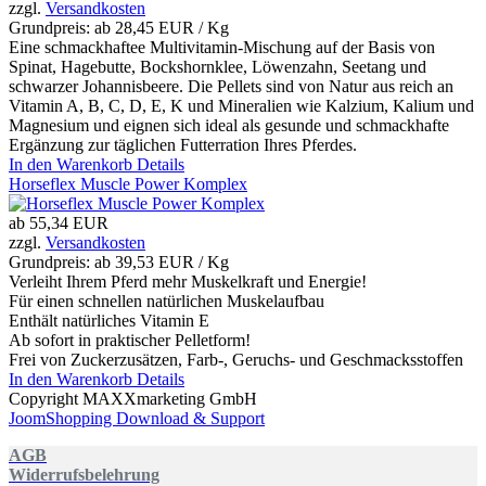
zzgl.
Versandkosten
Grundpreis: ab
28,45 EUR / Kg
Eine schmackhaftee Multivitamin-Mischung auf der Basis von
Spinat, Hagebutte, Bockshornklee, Löwenzahn, Seetang und
schwarzer Johannisbeere. Die Pellets sind von Natur aus reich an
Vitamin A, B, C, D, E, K und Mineralien wie Kalzium, Kalium und
Magnesium und eignen sich ideal als gesunde und schmackhafte
Ergänzung zur täglichen Futterration Ihres Pferdes.
In den Warenkorb
Details
Horseflex Muscle Power Komplex
ab
55,34 EUR
zzgl.
Versandkosten
Grundpreis: ab
39,53 EUR / Kg
Verleiht Ihrem Pferd mehr Muskelkraft und Energie!
Für einen schnellen natürlichen Muskelaufbau
Enthält natürliches Vitamin E
Ab sofort in praktischer Pelletform!
Frei von Zuckerzusätzen, Farb-, Geruchs- und Geschmacksstoffen
In den Warenkorb
Details
Copyright MAXXmarketing GmbH
JoomShopping Download & Support
AGB
Widerrufsbelehrung