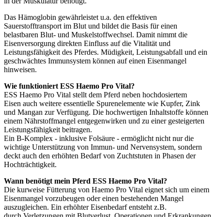
in der Muskulatur benötigt.
Das Hämoglobin gewährleistet u.a. den effektiven
Sauerstofftransport im Blut und bildet die Basis für einen
belastbaren Blut- und Muskelstoffwechsel. Damit nimmt die
Eisenversorgung direkten Einfluss auf die Vitalität und
Leistungsfähigkeit des Pferdes. Müdigkeit, Leistungsabfall und ein
geschwächtes Immunsystem können auf einen Eisenmangel
hinweisen.
Wie funktioniert ESS Haemo Pro Vital?
ESS Haemo Pro Vital stellt dem Pferd neben hochdosiertem
Eisen auch weitere essentielle Spurenelemente wie Kupfer, Zink
und Mangan zur Verfügung. Die hochwertigen Inhaltstoffe können
einem Nährstoffmangel entgegenwirken und zu einer gesteigerten
Leistungsfähigkeit beitragen.
Ein B-Komplex - inklusive Folsäure - ermöglicht nicht nur die
wichtige Unterstützung von Immun- und Nervensystem, sondern
deckt auch den erhöhten Bedarf von Zuchtstuten in Phasen der
Hochträchtigkeit.
Wann benötigt mein Pferd ESS Haemo Pro Vital?
Die kurweise Fütterung von Haemo Pro Vital eignet sich um einem
Eisenmangel vorzubeugen oder einen bestehenden Mangel
auszugleichen. Ein erhöhter Eisenbedarf entsteht z.B.
durch Verletzungen mit Blutverlust, Operationen und Erkrankungen,