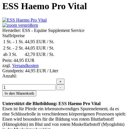
ESS Haemo Pro Vital
vergrößern
Hersteller:
ESS - Equine Supplement Service
Staffelpreise
1 St.
-
1 St.
44,95 EUR
/ St.
2 St.
-
2 St.
44,05 EUR
/ St.
ab 3 St.
42,70 EUR
/ St.
Preis:
44,95 EUR
zzgl.
Versandkosten
Grundpreis:
44,95 EUR
/ Liter
Anzahl:
Unterstützt die Blutbildung: ESS Haemo Pro Vital
Eisen ist für Pferde ein lebensnotwendiges Spurenelement, da es
eine Schlüsselrolle in verschiedenen körpereigenen Prozessen spielt:
Eisen wird besonders für die Bildung von rotem Blutfarbstoff
(Hämoglobin) im Blut und von rotem Muskelfarbstoff (Myoglobin)