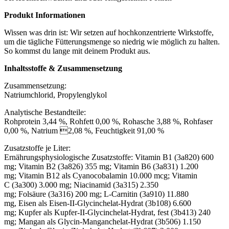
Produkt Informationen
Wissen was drin ist: Wir setzen auf hochkonzentrierte Wirkstoffe,
um die tägliche Fütterungsmenge so niedrig wie möglich zu halten.
So kommst du lange mit deinem Produkt aus.
Inhaltsstoffe & Zusammensetzung
Zusammensetzung:
Natriumchlorid, Propylenglykol
Analytische Bestandteile:
Rohprotein 3,44 %, Rohfett 0,00 %, Rohasche 3,88 %, Rohfaser
0,00 %, Natrium 2,08 %, Feuchtigkeit 91,00 %
Zusatzstoffe je Liter:
Ernährungsphysiologische Zusatzstoffe: Vitamin B1 (3a820) 600
mg; Vitamin B2 (3a826) 355 mg; Vitamin B6 (3a831) 1.200
mg; Vitamin B12 als Cyanocobalamin 10.000 mcg; Vitamin
C (3a300) 3.000 mg; Niacinamid (3a315) 2.350
mg; Folsäure (3a316) 200 mg; L-Carnitin (3a910) 11.880
mg, Eisen als Eisen-II-Glycinchelat-Hydrat (3b108) 6.600
mg; Kupfer als Kupfer-II-Glycinchelat-Hydrat, fest (3b413) 240
mg; Mangan als Glycin-Manganchelat-Hydrat (3b506) 1.150