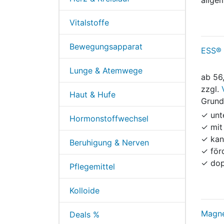
Vitalstoffe
Bewegungsapparat
ESS® 
Lunge & Atemwege
ab
56
zzgl.
Haut & Hufe
Grund
✓ unt
Hormonstoffwechsel
✓ mit
✓ kan
Beruhigung & Nerven
✓ för
✓ dop
Pflegemittel
Kolloide
Magne
Deals %