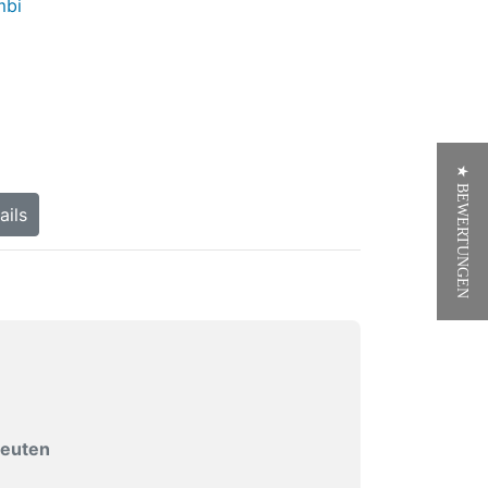
★ BEWERTUNGEN
ails
peuten