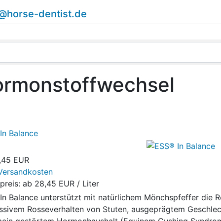
o@horse-dentist.de
rmonstoffwechsel
In Balance
,45 EUR
Versandkosten
preis: ab
28,45 EUR / Liter
In Balance unterstützt mit natürlichem Mönchspfeffer die 
ssivem Rosseverhalten von Stuten, ausgeprägtem Geschlec
mein gestörtem Hormonhaushalt (Equinem Cushing Syndro