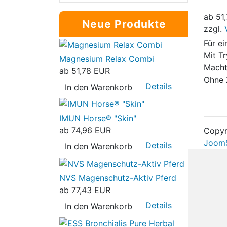
ab
51
Neue Produkte
zzgl.
Für e
Mit T
Magnesium Relax Combi
Macht 
ab
51,78 EUR
Ohne 
Details
In den Warenkorb
IMUN Horse® "Skin"
ab
74,96 EUR
Copyr
JoomS
Details
In den Warenkorb
NVS Magenschutz-Aktiv Pferd
ab
77,43 EUR
Details
In den Warenkorb