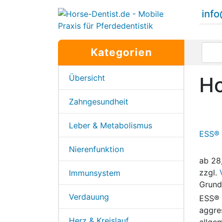
inf
Kategorien
Übersicht
Ho
Zahngesundheit
Leber & Metabolismus
ESS® 
Nierenfunktion
ab
28
zzgl.
Immunsystem
Grund
Verdauung
ESS® 
aggre
Herz & Kreislauf
allge