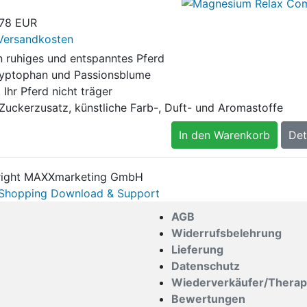
,78 EUR
Versandkosten
in ruhiges und entspanntes Pferd
ryptophan und Passionsblume
Ihr Pferd nicht träger
Zuckerzusatz, künstliche Farb-, Duft- und Aromastoffe
In den Warenkorb
Det
ight MAXXmarketing GmbH
hopping Download & Support
AGB
Widerrufsbelehrung
Lieferung
Datenschutz
Wiederverkäufer/Thera
Bewertungen