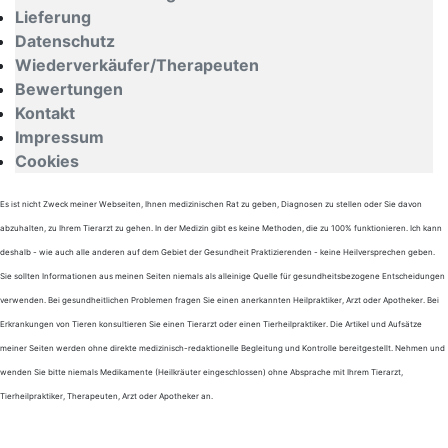
Lieferung
Datenschutz
Wiederverkäufer/Therapeuten
Bewertungen
Kontakt
Impressum
Cookies
Es ist nicht Zweck meiner Webseiten, Ihnen medizinischen Rat zu geben, Diagnosen zu stellen oder Sie davon
abzuhalten, zu Ihrem Tierarzt zu gehen. In der Medizin gibt es keine Methoden, die zu 100% funktionieren. Ich kann
deshalb - wie auch alle anderen auf dem Gebiet der Gesundheit Praktizierenden - keine Heilversprechen geben.
Sie sollten Informationen aus meinen Seiten niemals als alleinige Quelle für gesundheitsbezogene Entscheidungen
verwenden. Bei gesundheitlichen Problemen fragen Sie einen anerkannten Heilpraktiker, Arzt oder Apotheker. Bei
Erkrankungen von Tieren konsultieren Sie einen Tierarzt oder einen Tierheilpraktiker. Die Artikel und Aufsätze
meiner Seiten werden ohne direkte medizinisch-redaktionelle Begleitung und Kontrolle bereitgestellt. Nehmen und
wenden Sie bitte niemals Medikamente (Heilkräuter eingeschlossen) ohne Absprache mit Ihrem Tierarzt,
Tierheilpraktiker, Therapeuten, Arzt oder Apotheker an.