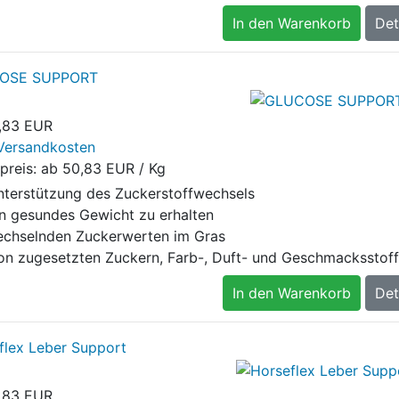
In den Warenkorb
Det
OSE SUPPORT
,83 EUR
Versandkosten
preis: ab
50,83 EUR / Kg
nterstützung des Zuckerstoffwechsels
n gesundes Gewicht zu erhalten
echselnden Zuckerwerten im Gras
von zugesetzten Zuckern, Farb-, Duft- und Geschmacksstof
In den Warenkorb
Det
flex Leber Support
,83 EUR