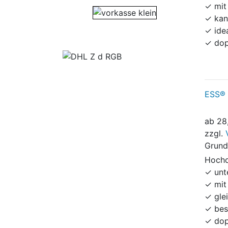
✓ mit
✓ kan
✓ ide
✓ dop
ESS® 
ab
28
zzgl.
Grund
Hochd
✓ unt
✓ mit
✓ gle
✓ bes
✓ dop