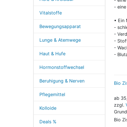
- ein
Vitalstoffe
• Ein
Bewegungsapparat
- sch
- Ver
Lunge & Atemwege
- Sto
- Wac
Haut & Hufe
- Blu
Hormonstoffwechsel
Beruhigung & Nerven
Bio Zi
Pflegemittel
ab
35
zzgl.
Kolloide
Grund
Bio Zi
Deals %