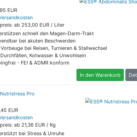
,95 EUR
Versandkosten
preis: ab
253,00 EUR / Liter
erstützen schnell den Magen-Darm-Trakt
endbar bei akuten Beschwerden
 Vorbeuge bei Reisen, Turnieren & Stallwechsel
 Durchfällen, Kotwasser & Unwohlsein
ingfrei - FEI & ADMR konform
In den Warenkorb
Det
Nutristress Pro
,45 EUR
Versandkosten
preis: ab
21,36 EUR / Kg
erstützt bei Stress & Unruhe