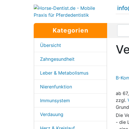
inf
Kategorien
Übersicht
V
Zahngesundheit
Leber & Metabolismus
B-Kom
Nierenfunktion
ab
67
zzgl.
Immunsystem
Grund
Verdauung
Die V
- die 
Herz & Kreislauf
- eine