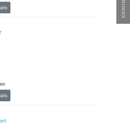
★ BEWERTUNGEN
ails
fen
ails