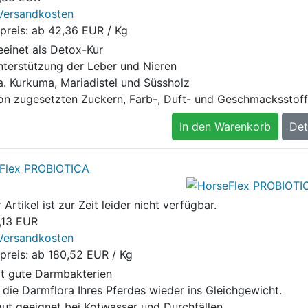
Versandkosten
preis: ab
42,36 EUR / Kg
eeinet als Detox-Kur
nterstützung der Leber und Nieren
a. Kurkuma, Mariadistel und Süssholz
von zugesetzten Zuckern, Farb-, Duft- und Geschmacksstof
In den Warenkorb
Det
Flex PROBIOTICA
 Artikel ist zur Zeit leider nicht verfügbar.
,13 EUR
Versandkosten
preis: ab
180,52 EUR / Kg
lt gute Darmbakterien
 die Darmflora Ihres Pferdes wieder ins Gleichgewicht.
gut geeignet bei Kotwasser und Durchfällen