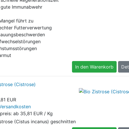
e gute Immunabwehr
 Mangel führt zu
lechter Futterverwertung
dauungsbeschwerden
ffwechselstörungen
hstumsstörungen
tarmut
In den Warenkorb
Det
strose (Cistrose)
,81 EUR
Versandkosten
preis: ab
35,81 EUR / Kg
strose (Cistus incanus) geschnitten