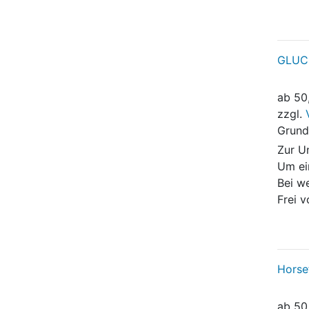
GLUC
ab
50
zzgl.
Grund
Zur U
Um ei
Bei w
Frei 
Horse
ab
50