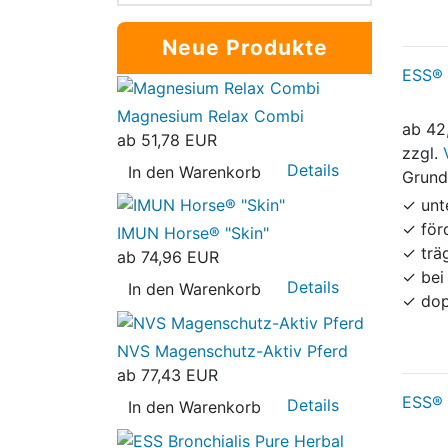
Neue Produkte
ESS® 
Magnesium Relax Combi
ab
42
ab
51,78 EUR
zzgl.
Details
In den Warenkorb
Grund
✓ unt
✓ för
IMUN Horse® "Skin"
✓ träg
ab
74,96 EUR
✓ bei
Details
In den Warenkorb
✓ dop
NVS Magenschutz-Aktiv Pferd
ab
77,43 EUR
ESS® 
Details
In den Warenkorb