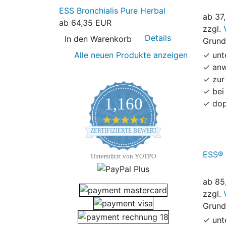
ESS Bronchialis Pure Herbal
ab
37
ab
64,35 EUR
zzgl.
Details
In den Warenkorb
Grund
Alle neuen Produkte anzeigen
✓ unt
✓ anw
✓ zur
✓ bei
1,160
✓ dop
4.7 star rating
ZERTIFIZIERTE BEWERTUNGEN
ESS® 
Unterstützt von YOTPO
ab
85
zzgl.
Grund
✓ unt