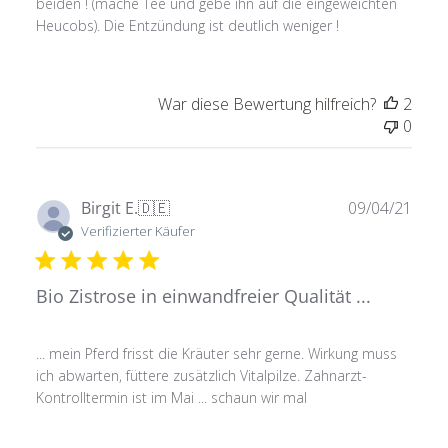
beiden ! (mache Tee und gebe ihn auf die eingeweichten
Heucobs). Die Entzündung ist deutlich weniger !
War diese Bewertung hilfreich?
2
0
Verö
Birgit E.
🇩🇪
09/04/21
Verifizierter Käufer
Bio Zistrose in einwandfreier Qualität ...
... mein Pferd frisst die Kräuter sehr gerne. Wirkung muss
ich abwarten, füttere zusätzlich Vitalpilze. Zahnarzt-
Kontrolltermin ist im Mai ... schaun wir mal