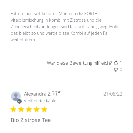
Füttere nun seit knapp 2 Monaten die EORTH
Vitalpilzmischung in Kombi mit Zistrose und die
Zahnfleischentzündungen sind fast vollständig weg. Hoffe,
das bleibt so und werde diese Kombi auf jeden Fall
weiterfüttern.
War diese Bewertung hilfreich?
1
0
Verö
Alexandra Z.
🇦🇹
21/08/22
Verifizierter Käufer
Bio Zistrose Tee