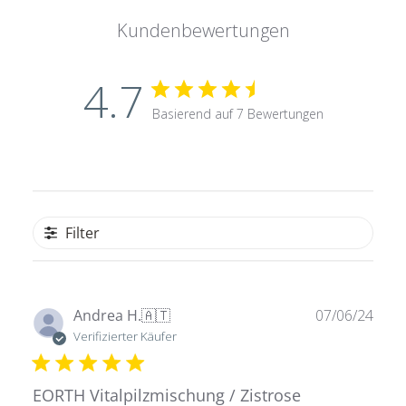
Kundenbewertungen
4.7
Basierend auf 7 Bewertungen
Filter
Verö
Andrea H.
🇦🇹
07/06/24
Verifizierter Käufer
EORTH Vitalpilzmischung / Zistrose