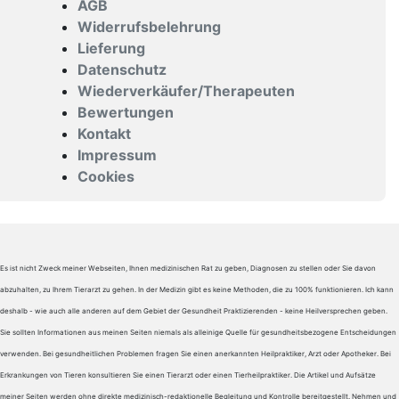
AGB
Widerrufsbelehrung
Lieferung
Datenschutz
Wiederverkäufer/Therapeuten
Bewertungen
Kontakt
Impressum
Cookies
Es ist nicht Zweck meiner Webseiten, Ihnen medizinischen Rat zu geben, Diagnosen zu stellen oder Sie davon
abzuhalten, zu Ihrem Tierarzt zu gehen. In der Medizin gibt es keine Methoden, die zu 100% funktionieren. Ich kann
deshalb - wie auch alle anderen auf dem Gebiet der Gesundheit Praktizierenden - keine Heilversprechen geben.
Sie sollten Informationen aus meinen Seiten niemals als alleinige Quelle für gesundheitsbezogene Entscheidungen
verwenden. Bei gesundheitlichen Problemen fragen Sie einen anerkannten Heilpraktiker, Arzt oder Apotheker. Bei
Erkrankungen von Tieren konsultieren Sie einen Tierarzt oder einen Tierheilpraktiker. Die Artikel und Aufsätze
meiner Seiten werden ohne direkte medizinisch-redaktionelle Begleitung und Kontrolle bereitgestellt. Nehmen und