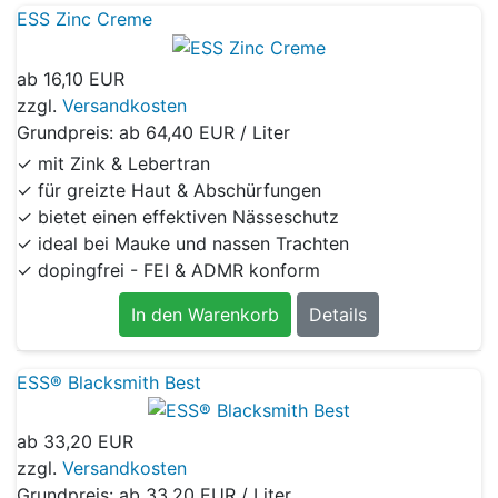
ESS Zinc Creme
ab
16,10 EUR
zzgl.
Versandkosten
Grundpreis: ab
64,40 EUR / Liter
✓ mit Zink & Lebertran
✓ für greizte Haut & Abschürfungen
✓ bietet einen effektiven Nässeschutz
✓ ideal bei Mauke und nassen Trachten
✓ dopingfrei - FEI & ADMR konform
In den Warenkorb
Details
ESS® Blacksmith Best
ab
33,20 EUR
zzgl.
Versandkosten
Grundpreis: ab
33,20 EUR / Liter