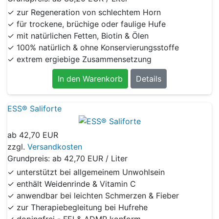
✓ zur Regeneration von schlechtem Horn
✓ für trockene, brüchige oder faulige Hufe
✓ mit natürlichen Fetten, Biotin & Ölen
✓ 100% natürlich & ohne Konservierungsstoffe
✓ extrem ergiebige Zusammensetzung
In den Warenkorb
Details
ESS® Saliforte
ab
42,70 EUR
zzgl.
Versandkosten
Grundpreis: ab
42,70 EUR / Liter
✓ unterstützt bei allgemeinem Unwohlsein
✓ enthält Weidenrinde & Vitamin C
✓ anwendbar bei leichten Schmerzen & Fieber
✓ zur Therapiebegleitung bei Hufrehe
✓ dopingfrei - FEI & ADMR konform