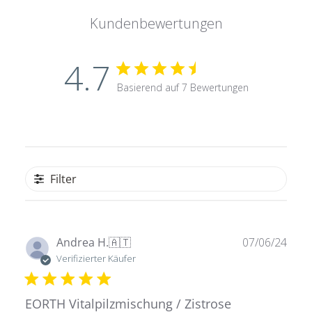
Kundenbewertungen
4.7
Basierend auf 7 Bewertungen
Filter
Verö
Andrea H.
🇦🇹
07/06/24
Verifizierter Käufer
EORTH Vitalpilzmischung / Zistrose