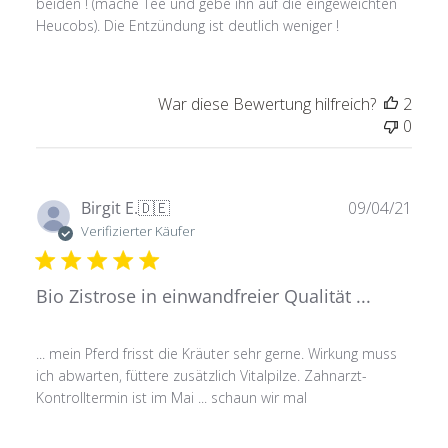
beiden ! (mache Tee und gebe ihn auf die eingeweichten
Heucobs). Die Entzündung ist deutlich weniger !
War diese Bewertung hilfreich?
2
0
Verö
Birgit E.
🇩🇪
09/04/21
Verifizierter Käufer
Bio Zistrose in einwandfreier Qualität ...
... mein Pferd frisst die Kräuter sehr gerne. Wirkung muss
ich abwarten, füttere zusätzlich Vitalpilze. Zahnarzt-
Kontrolltermin ist im Mai ... schaun wir mal