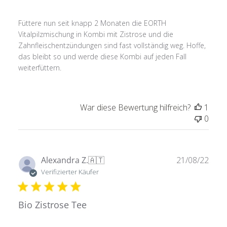
Füttere nun seit knapp 2 Monaten die EORTH
Vitalpilzmischung in Kombi mit Zistrose und die
Zahnfleischentzündungen sind fast vollständig weg. Hoffe,
das bleibt so und werde diese Kombi auf jeden Fall
weiterfüttern.
War diese Bewertung hilfreich?
1
0
Verö
Alexandra Z.
🇦🇹
21/08/22
Verifizierter Käufer
Bio Zistrose Tee