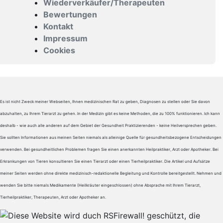
Wiederverkäufer/Therapeuten
Bewertungen
Kontakt
Impressum
Cookies
Es ist nicht Zweck meiner Webseiten, Ihnen medizinischen Rat zu geben, Diagnosen zu stellen oder Sie davon
abzuhalten, zu Ihrem Tierarzt zu gehen. In der Medizin gibt es keine Methoden, die zu 100% funktionieren. Ich kann
deshalb - wie auch alle anderen auf dem Gebiet der Gesundheit Praktizierenden - keine Heilversprechen geben.
Sie sollten Informationen aus meinen Seiten niemals als alleinige Quelle für gesundheitsbezogene Entscheidungen
verwenden. Bei gesundheitlichen Problemen fragen Sie einen anerkannten Heilpraktiker, Arzt oder Apotheker. Bei
Erkrankungen von Tieren konsultieren Sie einen Tierarzt oder einen Tierheilpraktiker. Die Artikel und Aufsätze
meiner Seiten werden ohne direkte medizinisch-redaktionelle Begleitung und Kontrolle bereitgestellt. Nehmen und
wenden Sie bitte niemals Medikamente (Heilkräuter eingeschlossen) ohne Absprache mit Ihrem Tierarzt,
Tierheilpraktiker, Therapeuten, Arzt oder Apotheker an.