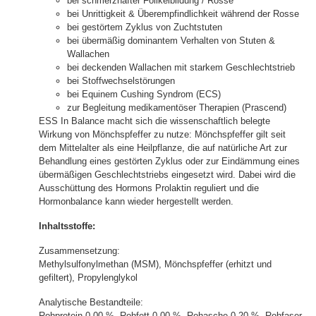
bei schmerzhafter Folikelbildung / Rosse
bei Unrittigkeit & Überempfindlichkeit während der Rosse
bei gestörtem Zyklus von Zuchtstuten
bei übermäßig dominantem Verhalten von Stuten &
Wallachen
bei deckenden Wallachen mit starkem Geschlechtstrieb
bei Stoffwechselstörungen
bei Equinem Cushing Syndrom (ECS)
zur Begleitung medikamentöser Therapien (Prascend)
ESS In Balance macht sich die wissenschaftlich belegte
Wirkung von Mönchspfeffer zu nutze: Mönchspfeffer gilt seit
dem Mittelalter als eine Heilpflanze, die auf natürliche Art zur
Behandlung eines gestörten Zyklus oder zur Eindämmung eines
übermäßigen Geschlechtstriebs eingesetzt wird. Dabei wird die
Ausschüttung des Hormons Prolaktin reguliert und die
Hormonbalance kann wieder hergestellt werden.
Inhaltsstoffe:
Zusammensetzung:
Methylsulfonylmethan (MSM), Mönchspfeffer (erhitzt und
gefiltert), Propylenglykol
Analytische Bestandteile:
Rohprotein 0,00 %, Rohfett 0,00 %, Rohasche 0,20 %, Rohfaser