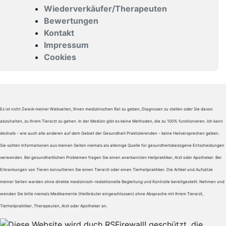
Wiederverkäufer/Therapeuten
Bewertungen
Kontakt
Impressum
Cookies
Es ist nicht Zweck meiner Webseiten, Ihnen medizinischen Rat zu geben, Diagnosen zu stellen oder Sie davon
abzuhalten, zu Ihrem Tierarzt zu gehen. In der Medizin gibt es keine Methoden, die zu 100% funktionieren. Ich kann
deshalb - wie auch alle anderen auf dem Gebiet der Gesundheit Praktizierenden - keine Heilversprechen geben.
Sie sollten Informationen aus meinen Seiten niemals als alleinige Quelle für gesundheitsbezogene Entscheidungen
verwenden. Bei gesundheitlichen Problemen fragen Sie einen anerkannten Heilpraktiker, Arzt oder Apotheker. Bei
Erkrankungen von Tieren konsultieren Sie einen Tierarzt oder einen Tierheilpraktiker. Die Artikel und Aufsätze
meiner Seiten werden ohne direkte medizinisch-redaktionelle Begleitung und Kontrolle bereitgestellt. Nehmen und
wenden Sie bitte niemals Medikamente (Heilkräuter eingeschlossen) ohne Absprache mit Ihrem Tierarzt,
Tierheilpraktiker, Therapeuten, Arzt oder Apotheker an.