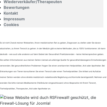
Wiederverkäufer/Therapeuten
Bewertungen
Kontakt
Impressum
Cookies
Es ist nicht Zweck meiner Webseiten, Ihnen medizinischen Rat zu geben, Diagnosen zu stellen oder Sie davon
abzuhalten, zu Ihrem Tierarzt zu gehen. In der Medizin gibt es keine Methoden, die zu 100% funktionieren. Ich kann
deshalb - wie auch alle anderen auf dem Gebiet der Gesundheit Praktizierenden - keine Heilversprechen geben.
Sie sollten Informationen aus meinen Seiten niemals als alleinige Quelle für gesundheitsbezogene Entscheidungen
verwenden. Bei gesundheitlichen Problemen fragen Sie einen anerkannten Heilpraktiker, Arzt oder Apotheker. Bei
Erkrankungen von Tieren konsultieren Sie einen Tierarzt oder einen Tierheilpraktiker. Die Artikel und Aufsätze
meiner Seiten werden ohne direkte medizinisch-redaktionelle Begleitung und Kontrolle bereitgestellt. Nehmen und
wenden Sie bitte niemals Medikamente (Heilkräuter eingeschlossen) ohne Absprache mit Ihrem Tierarzt,
Tierheilpraktiker, Therapeuten, Arzt oder Apotheker an.