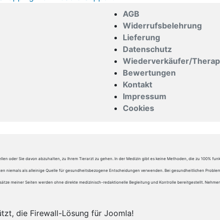
AGB
Widerrufsbelehrung
Lieferung
Datenschutz
Wiederverkäufer/Thera
Bewertungen
Kontakt
Impressum
Cookies
llen oder Sie davon abzuhalten, zu Ihrem Tierarzt zu gehen. In der Medizin gibt es keine Methoden, die zu 100% fun
iten niemals als alleinige Quelle für gesundheitsbezogene Entscheidungen verwenden. Bei gesundheitlichen Problem
d Aufsätze meiner Seiten werden ohne direkte medizinisch-redaktionelle Begleitung und Kontrolle bereitgestellt. Ne