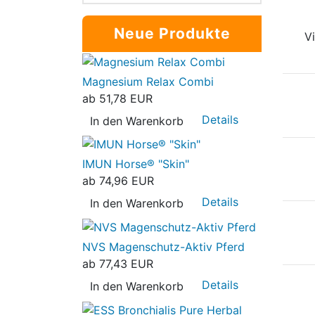
Neue Produkte
V
Magnesium Relax Combi
ab
51,78 EUR
Details
In den Warenkorb
IMUN Horse® "Skin"
ab
74,96 EUR
Details
In den Warenkorb
NVS Magenschutz-Aktiv Pferd
ab
77,43 EUR
Details
In den Warenkorb