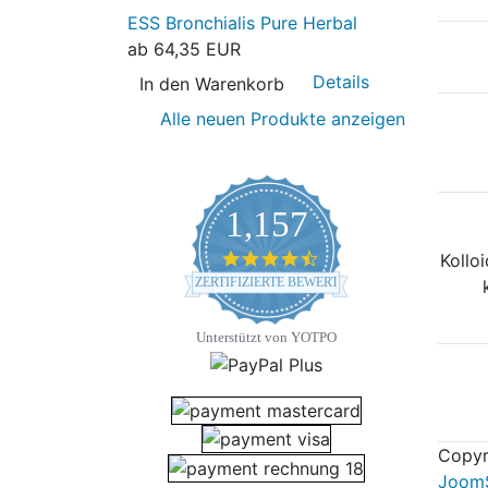
ESS Bronchialis Pure Herbal
ab
64,35 EUR
Details
In den Warenkorb
Alle neuen Produkte anzeigen
1,157
4.7 star rating
Kollo
ZERTIFIZIERTE BEWERTUNGEN
Unterstützt von YOTPO
Copyr
JoomS