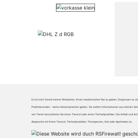
Es ist nicht Zweck meiner Webseiten, Ihnen medizinischen Rat zu geben, Diagnosen zu ste
Praktizierenden - keine Heilversprechen geben. Sie sollten Informationen aus meinen Se
von Tieren konsultieren Sie einen Tierarzt oder einen Tierheilpraktiker. Die Artikel un
Absprache mit Ihrem Tierarzt, Tierheilpraktiker, Therapeuten, Arzt oder Apotheker an.