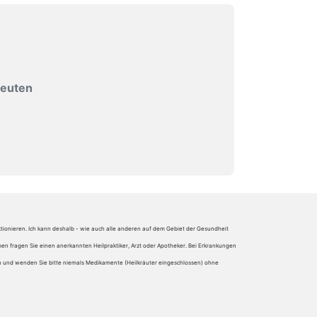
peuten
ktionieren. Ich kann deshalb - wie auch alle anderen auf dem Gebiet der Gesundheit
en fragen Sie einen anerkannten Heilpraktiker, Arzt oder Apotheker. Bei Erkrankungen
hmen und wenden Sie bitte niemals Medikamente (Heilkräuter eingeschlossen) ohne