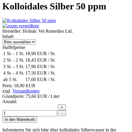
Kolloidales Silber 50 ppm
vergrößern
Hersteller:
Holistic Vet Remedies Ltd.
Inhalt:
Staffelpreise
1 St.
-
1 St.
18,90 EUR
/ St.
2 St.
-
2 St.
18,43 EUR
/ St.
3 St.
-
3 St.
17,96 EUR
/ St.
4 St.
-
4 St.
17,50 EUR
/ St.
ab 5 St.
17,00 EUR
/ St.
Preis:
18,90 EUR
zzgl.
Versandkosten
Grundpreis:
75,60 EUR
/ Liter
Anzahl:
Informieren Sie sich bitte über kolloidales Silberwasser in der