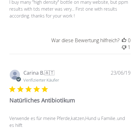
I buy many "high density" bottle on many website, but ppm
results with tds meter was very... First one with results
according. thanks for your work !
War diese Bewertung hilfreich?
0
1
Ver
Carina B.
🇦🇹
23/06/19
Verifizierter Käufer
Natürliches Antibiotikum
Verwende es für meine Pferde,katzen,Hund u Familie..und
es hilft