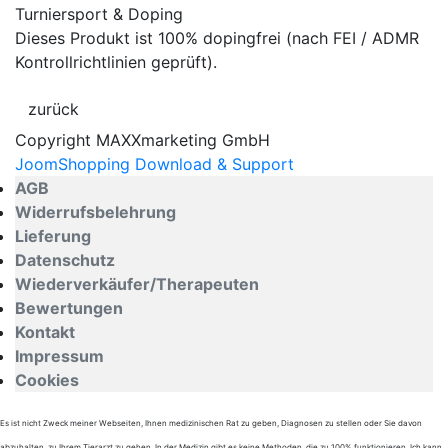
Turniersport & Doping
Dieses Produkt ist 100% dopingfrei (nach FEI / ADMR
Kontrollrichtlinien geprüft).
Copyright MAXXmarketing GmbH
JoomShopping Download & Support
AGB
Widerrufsbelehrung
Lieferung
Datenschutz
Wiederverkäufer/Therapeuten
Bewertungen
Kontakt
Impressum
Cookies
Es ist nicht Zweck meiner Webseiten, Ihnen medizinischen Rat zu geben, Diagnosen zu stellen oder Sie davon
abzuhalten, zu Ihrem Tierarzt zu gehen. In der Medizin gibt es keine Methoden, die zu 100% funktionieren. Ich kann