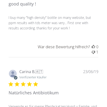
good quality !
I buy many "high density" bottle on many website, but
ppm results with tds meter was very... First one with
results according. thanks for your work !
War diese Bewertung hilfreich?
0
1
Verö
Carina B.
🇦🇹
23/06/19
Verifizierter Käufer
Natürliches Antibiotikum
Verwende es für meine Pferde,katzen,Hund u Familie..und