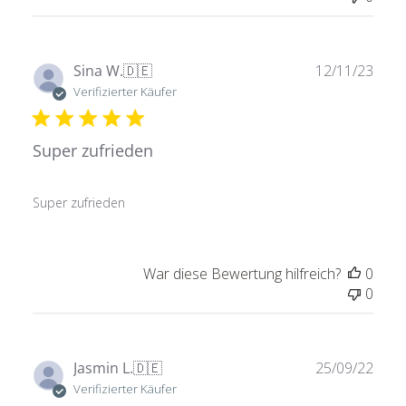
Verö
Sina W.
🇩🇪
12/11/23
Verifizierter Käufer
Super zufrieden
Super zufrieden
War diese Bewertung hilfreich?
0
0
Verö
Jasmin L.
🇩🇪
25/09/22
Verifizierter Käufer