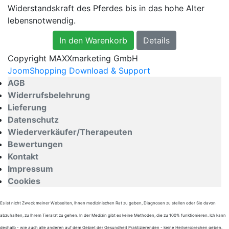
Widerstandskraft des Pferdes bis in das hohe Alter
lebensnotwendig.
In den Warenkorb
Details
Copyright MAXXmarketing GmbH
JoomShopping Download & Support
AGB
Widerrufsbelehrung
Lieferung
Datenschutz
Wiederverkäufer/Therapeuten
Bewertungen
Kontakt
Impressum
Cookies
Es ist nicht Zweck meiner Webseiten, Ihnen medizinischen Rat zu geben, Diagnosen zu stellen oder Sie davon
abzuhalten, zu Ihrem Tierarzt zu gehen. In der Medizin gibt es keine Methoden, die zu 100% funktionieren. Ich kann
deshalb - wie auch alle anderen auf dem Gebiet der Gesundheit Praktizierenden - keine Heilversprechen geben.