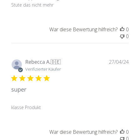
Stute das nicht mehr
War diese Bewertung hilfreich?
0
0
Verö
Rebecca A.
🇩🇪
27/04/24
Verifizierter Käufer
super
klasse Produkt
War diese Bewertung hilfreich?
0
0