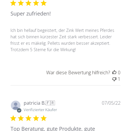
Super zufrieden!
Ich bin hellauf begeistert, der Zink Wert meines Pferdes
hat sich binnen kürzester Zeit stark verbessert. Leider
frisst er es mäkelig. Pellets wurden besser akzeptiert.
Trotzdem 5 Sterne für die Wirkung!
War diese Bewertung hilfreich?
0
1
Verö
patricia B.
🇫🇷
07/05/22
Verifizierter Käufer
Top Beratung, gute Produkte, gute