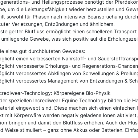
egenerations- und Heilungsprozesse benötigt der Pferdekör
e, um die Leistungsfähigkeit wieder herzustellen und Gew
gilt sowohl für Phasen nach intensiver Beanspruchung durc
akuter Verletzungen, Entzündungen und ähnlichem.
esteigerter Blutfluss ermöglicht einen schnelleren Transpor
s umliegende Gewebe, was sich positiv auf die Erholungszei
ile eines gut durchbluteten Gewebes:
öglicht einen verbesserten Nährstoff- und Sauerstofftransp
öglicht verbesserte Erholungs- und Regenerations-Chancen
öglicht verbessertes Abklingen von Schwellungen & Prellun
öglicht verbessertes Management von Entzündungen & Sc
ncrediwear-Technology: Körpereigene Bio-Physik
 der speziellen Incrediwear Equine Technology bilden die H
aterial eingewebt sind. Diese machen sich einen einfachen 
kt mit Körperwäre werden negativ geladene Ionen aktiviert,
ion bringen und damit den Blutfluss erhöhen. Auch der Flus
nd Weise stimuliert – ganz ohne Akkus oder Batterien. Einf