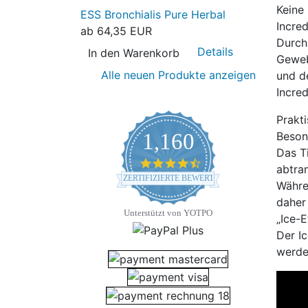
Keine
ESS Bronchialis Pure Herbal
Incre
ab
64,35 EUR
Durch
Details
In den Warenkorb
Gewebe
Alle neuen Produkte anzeigen
und d
Incre
Prakti
1,160
Beson
Das T
4.7 star rating
abtra
ZERTIFIZIERTE BEWERTUNGEN
Währe
daher
Unterstützt von YOTPO
„Ice-E
Der I
werd