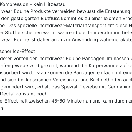
 Kompression – kein Hitzestau
diwear Equine Produkte vermeiden bewusst die Entstehung
 den gesteigerten Blutfluss kommt es zu einer leichten Er
. Das spezielle Incrediwear-Material transportiert diese H
er Stoff erscheinen warm, während die Temperatur im Tief
diwear Equine ist daher auch zur Anwendung während akute
scher Ice-Effect
derer Vorteil der Incrediwear Equine Bandagen: Im nassen Z
iefengewebe wird gekühlt, während die Körperwärme auf d
nsportiert wird. Dazu können die Bandagen einfach mit ei
nd sich bei klassischen Vereisungs- und Kühlmethoden auc
 gemindert wird, erhält das Spezial-Gewebe mit Germaniu
ffects“ konstant hoch.
ce-Effect hält zwischen 45-60 Minuten an und kann durch e
en