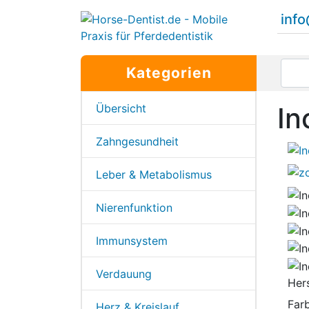
inf
Kategorien
Übersicht
In
Zahngesundheit
Leber & Metabolismus
Nierenfunktion
Immunsystem
Verdauung
Hers
Far
Herz & Kreislauf