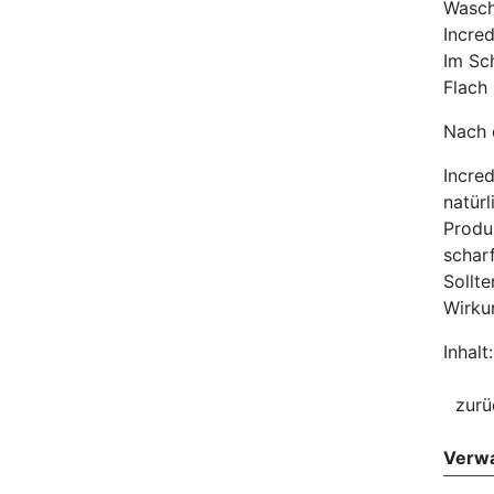
Wasch
Incred
Im Sc
Flach
Nach 
Incre
natür
Produ
schar
Sollt
Wirku
Inhalt
Verwa