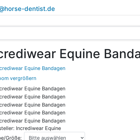
o@horse-dentist.de
crediwear Equine Band
vergrößern
teller:
Incrediwear Equine
be/Größe: