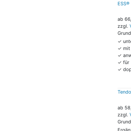
ESS® 
ab
66
zzgl.
Grund
✓ unt
✓ mit
✓ anw
✓ für
✓ dop
Tendo
ab
58
zzgl.
Grund
Ergän