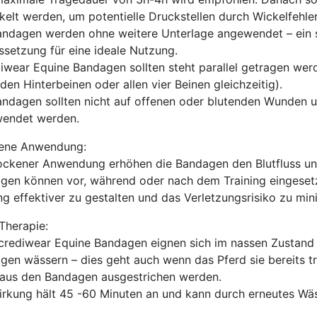
kelt werden, um potentielle Druckstellen durch Wickelfehle
andagen werden ohne weitere Unterlage angewendet – ein so
ssetzung für eine ideale Nutzung.
diwear Equine Bandagen sollten steht parallel getragen we
den Hinterbeinen oder allen vier Beinen gleichzeitig).
andagen sollten nicht auf offenen oder blutenden Wunden un
endet werden.
ene Anwendung:
rockener Anwendung erhöhen die Bandagen den Blutfluss un
gen können vor, während oder nach dem Training eingeset
ng effektiver zu gestalten und das Verletzungsrisiko zu min
Therapie:
ncrediwear Equine Bandagen eignen sich im nassen Zustand z
gen wässern – dies geht auch wenn das Pferd sie bereits t
aus den Bandagen ausgestrichen werden.
irkung hält 45 -60 Minuten an und kann durch erneutes Wä