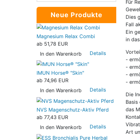
Für R
Geweb
Neue Produkte
Dies 
Fall 
Ein g
Magnesium Relax Combi
in da
ab
51,78 EUR
Vorte
Details
In den Warenkorb
- erm
- erm
IMUN Horse® "Skin"
- erm
ab
74,96 EUR
- erm
Details
In den Warenkorb
Die I
Basis
das M
NVS Magenschutz-Aktiv Pferd
Konta
ab
77,43 EUR
Vibrat
Details
In den Warenkorb
Art u