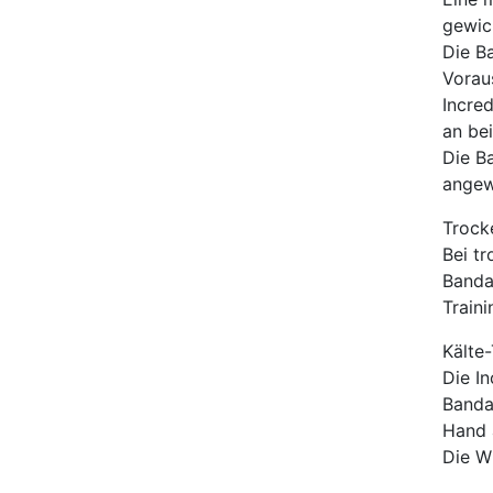
gewic
Die B
Vorau
Incre
an bei
Die B
angew
Trock
Bei t
Banda
Traini
Kälte-
Die I
Banda
Hand 
Die W