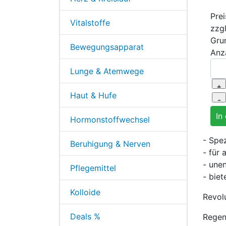
Prei
Vitalstoffe
zzg
Gru
Bewegungsapparat
Anz
Lunge & Atemwege
Haut & Hufe
Hormonstoffwechsel
- Spe
Beruhigung & Nerven
- für
- unen
Pflegemittel
- biet
Kolloide
Revol
Deals %
Regen