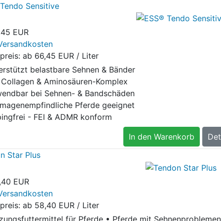
Tendo Sensitive
,45 EUR
Versandkosten
preis: ab
66,45 EUR / Liter
erstützt belastbare Sehnen & Bänder
 Collagen & Aminosäuren-Komplex
endbar bei Sehnen- & Bandschäden
 magenempfindliche Pferde geeignet
ingfrei - FEI & ADMR konform
In den Warenkorb
Det
n Star Plus
,40 EUR
Versandkosten
preis: ab
58,40 EUR / Liter
zungsfuttermittel für Pferde • Pferde mit Sehnenproblemen