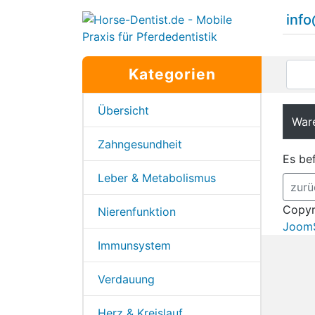
inf
Kategorien
Übersicht
War
Zahngesundheit
Es be
Leber & Metabolismus
zur
Copyr
Nierenfunktion
JoomS
Immunsystem
Verdauung
Herz & Kreislauf