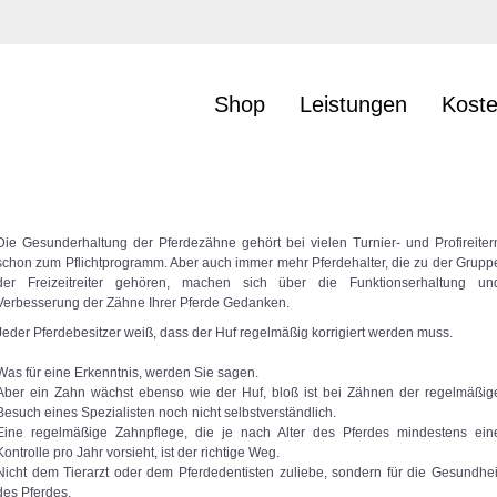
Shop
Leistungen
Kost
Die Gesunderhaltung der Pferdezähne gehört bei vielen Turnier- und Profireiter
schon zum Pflichtprogramm. Aber auch immer mehr Pferdehalter, die zu der Grupp
der Freizeitreiter gehören, machen sich über die Funktionserhaltung un
Verbesserung der Zähne Ihrer Pferde Gedanken.
Jeder Pferdebesitzer weiß, dass der Huf regelmäßig korrigiert werden muss.
Was für eine Erkenntnis, werden Sie sagen.
Aber ein Zahn wächst ebenso wie der Huf, bloß ist bei Zähnen der regelmäßig
Besuch eines Spezialisten noch nicht selbstverständlich.
Eine regelmäßige Zahnpflege, die je nach Alter des Pferdes mindestens ein
Kontrolle pro Jahr vorsieht, ist der richtige Weg.
Nicht dem Tierarzt oder dem Pferdedentisten zuliebe, sondern für die Gesundhei
des Pferdes.