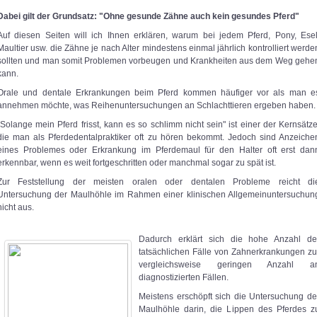
Dabei gilt der Grundsatz: "Ohne gesunde Zähne auch kein gesundes Pferd"
Auf diesen Seiten will ich Ihnen erklären, warum bei jedem Pferd, Pony, Esel
Maultier usw. die Zähne je nach Alter mindestens einmal jährlich kontrolliert werde
sollten und man somit Problemen vorbeugen und Krankheiten aus dem Weg gehe
kann.
Orale und dentale Erkrankungen beim Pferd kommen häufiger vor als man e
annehmen möchte, was Reihenuntersuchungen an Schlachttieren ergeben haben.
"Solange mein Pferd frisst, kann es so schlimm nicht sein" ist einer der Kernsätze
die man als Pferdedentalpraktiker oft zu hören bekommt. Jedoch sind Anzeiche
eines Problemes oder Erkrankung im Pferdemaul für den Halter oft erst dan
erkennbar, wenn es weit fortgeschritten oder manchmal sogar zu spät ist.
Zur Feststellung der meisten oralen oder dentalen Probleme reicht di
Untersuchung der Maulhöhle im Rahmen einer klinischen Allgemeinuntersuchun
nicht aus.
Dadurch erklärt sich die hohe Anzahl de
tatsächlichen Fälle von Zahnerkrankungen zu
vergleichsweise geringen Anzahl a
diagnostizierten Fällen.
Meistens erschöpft sich die Untersuchung de
Maulhöhle darin, die Lippen des Pferdes z