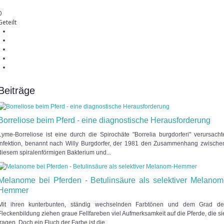
0
Geteilt
Beiträge
Borreliose beim Pferd - eine diagnostische Herausforderung
Lyme-Borreliose ist eine durch die Spirochäte "Borrelia burgdorferi" verursacht
Infektion, benannt nach Willy Burgdorfer, der 1981 den Zusammenhang zwische
diesem spiralenförmigen Bakterium und...
Melanome bei Pferden - Betulinsäure als selektiver Melanom
Hemmer
Mit ihren kunterbunten, ständig wechselnden Farbtönen und dem Grad de
Fleckenbildung ziehen graue Fellfareben viel Aufmerksamkeit auf die Pferde, die si
tragen. Doch ein Fluch der Farbe ist die...