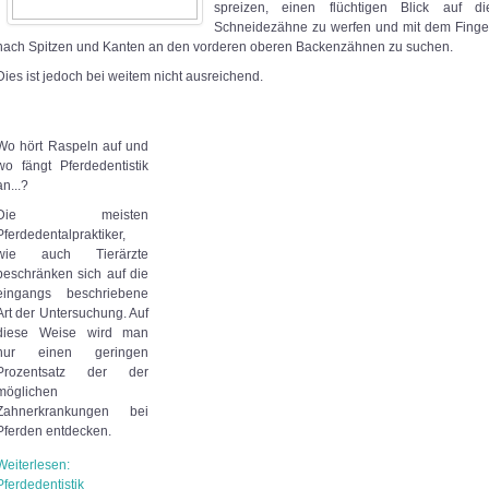
spreizen, einen flüchtigen Blick auf di
Schneidezähne zu werfen und mit dem Finge
nach Spitzen und Kanten an den vorderen oberen Backenzähnen zu suchen.
Dies ist jedoch bei weitem nicht ausreichend.
Wo hört Raspeln auf und
wo fängt Pferdedentistik
an...?
Die meisten
Pferdedentalpraktiker,
wie auch Tierärzte
beschränken sich auf die
eingangs beschriebene
Art der Untersuchung. Auf
diese Weise wird man
nur einen geringen
Prozentsatz der der
möglichen
Zahnerkrankungen bei
Pferden entdecken.
Weiterlesen:
Pferdedentistik