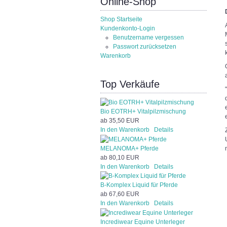
Online-Shop
Shop Startseite
Kundenkonto-Login
Benutzername vergessen
Passwort zurücksetzen
Warenkorb
Top Verkäufe
Bio EOTRH+ Vitalpilzmischung
ab
35,50 EUR
In den Warenkorb
Details
MELANOMA+ Pferde
ab
80,10 EUR
In den Warenkorb
Details
B-Komplex Liquid für Pferde
ab
67,60 EUR
In den Warenkorb
Details
Incrediwear Equine Unterleger