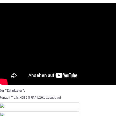
Der "Zahnlaster":
Renault Trafic HDI 2,5 FAP L2H1 ausgebaut