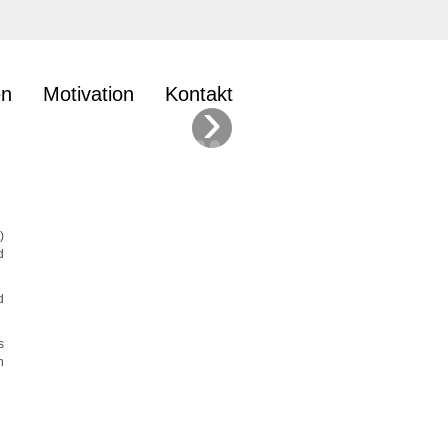
en
Motivation
Kontakt
›
)
d
d
s
n