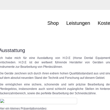
Shop
Leistungen
Kost
Ausstattung
Ich habe mich für eine Ausstattung von H.D.E (Horse Dental Equipment
entschieden. H.D.E ist der weltweit führende Hersteller von Geräten un
Instrumente zur Bearbeitung von Pferdezähnen.
Die Geräte zeichnen sich durch ihren extrem hohen Qualitätsstandard aus und sin
auf dem absolut neuesten Stand der Technik und Forschung auf diesem Gebiet.
Sie ermöglichen eine sichere, schonende und sehr präzise Bearbeitung de
Pferdegebiss, insbesondere auch sonst schlecht zugängliche Stellen im hintere
Backenzahnbereich, sowie die perfekte Bearbeitung der Schneidezähne.
Hier ein kleines Präsentationsvideo: