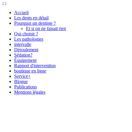
‹
›
Accueil
Les dents en détail
Pourquoi un dentiste ?
Et si on ne faisait rien
Qui choisir ?
Les pathologies
intervalle
Déroulement
Sédation?
Équipement
Rapport d'intervention
boutique en ligne
Service+
Blogue
Publications
Mentions légales