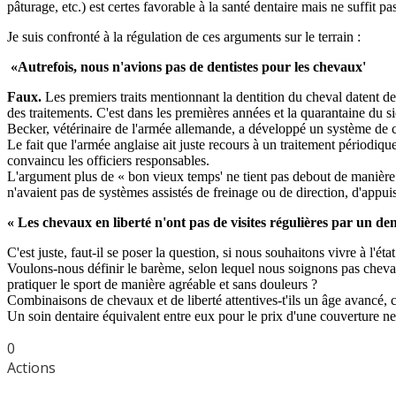
pâturage, etc.) est certes favorable à la santé dentaire mais ne suffit p
Je suis confronté à la régulation de ces arguments sur le terrain :
«Autrefois, nous n'avions pas de dentistes pour les chevaux'
Faux.
Les premiers traits mentionnant la dentition du cheval datent de 
des traitements. C'est dans les premières années et la quarantaine du s
Becker, vétérinaire de l'armée allemande, a développé un système de car
Le fait que l'armée anglaise ait juste recours à un traitement périodiq
convaincu les officiers responsables.
L'argument plus de « bon vieux temps' ne tient pas debout de manière gé
n'avaient pas de systèmes assistés de freinage ou de direction, d'appuis-t
« Les chevaux en liberté n'ont pas de visites régulières par un den
C'est juste, faut-il se poser la question, si nous souhaitons vivre à l
Voulons-nous définir le barème, selon lequel nous soignons pas chevau
pratiquer le sport de manière agréable et sans douleurs ?
Combinaisons de chevaux et de liberté attentives-t'ils un âge avancé, 
Un soin dentaire équivalent entre eux pour le prix d'une couverture ne
0
Actions