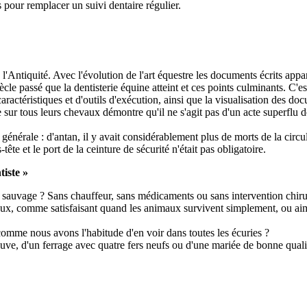
as pour remplacer un suivi dentaire régulier.
l'Antiquité. Avec l'évolution de l'art équestre les documents écrits appar
iècle passé que la dentisterie équine atteint et ces points culminants. C
actéristiques et d'outils d'exécution, ainsi que la visualisation des do
ue sur tous leurs chevaux démontre qu'il ne s'agit pas d'un acte superflu
nérale : d'antan, il y avait considérablement plus de morts de la circula
ête et le port de la ceinture de sécurité n'était pas obligatoire.
tiste »
'état sauvage ? Sans chauffeur, sans médicaments ou sans intervention chi
x, comme satisfaisant quand les animaux survivent simplement, ou aimer
comme nous avons l'habitude d'en voir dans toutes les écuries ?
uve, d'un ferrage avec quatre fers neufs ou d'une mariée de bonne quali