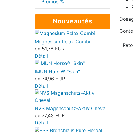
Promos %
Dosag
Nouveautés
Conte
Magnesium Relax Combi
de
51,78 EUR
Détail
IMUN Horse® "Skin"
de
74,96 EUR
Détail
NVS Magenschutz-Aktiv Cheval
de
77,43 EUR
Détail