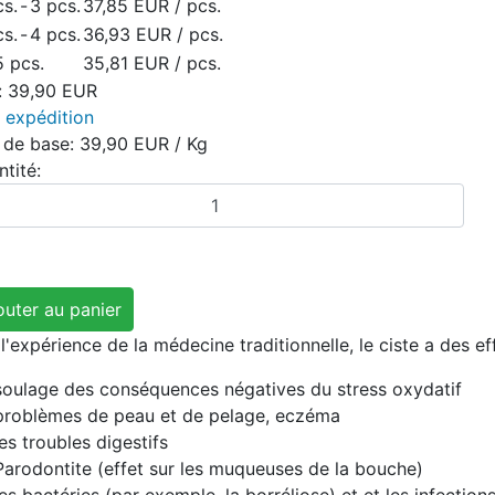
cs.
-
3 pcs.
37,85 EUR
/ pcs.
cs.
-
4 pcs.
36,93 EUR
/ pcs.
5 pcs.
35,81 EUR
/ pcs.
:
39,90 EUR
s
expédition
x de base:
39,90 EUR
/ Kg
tité:
l'expérience de la médecine traditionnelle, le ciste a des ef
soulage des conséquences négatives du stress oxydatif
problèmes de peau et de pelage, eczéma
les troubles digestifs
Parodontite (effet sur les muqueuses de la bouche)
les bactéries (par exemple, la borréliose) et et les infectio