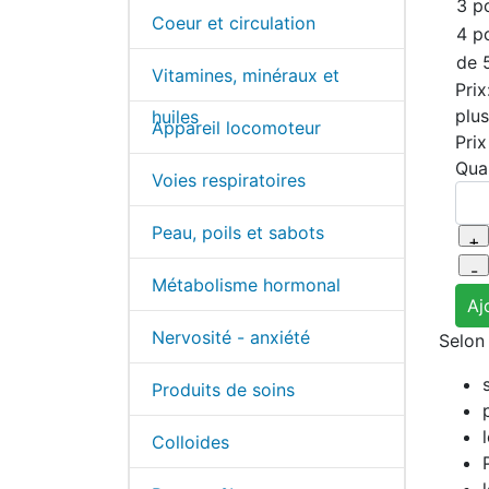
3 p
Coeur et circulation
4 p
de 
Vitamines, minéraux et
Prix
plu
huiles
Appareil locomoteur
Pri
Quan
Voies respiratoires
Peau, poils et sabots
Métabolisme hormonal
Nervosité - anxiété
Selon 
Produits de soins
Colloides