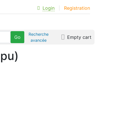
Login
Registration
Recherche
Empty cart
avancée
épu)