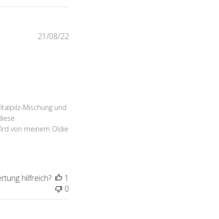
Veröffentlichungsdatum
21/08/22
italpilz-Mischung und
diese
Wird von meinem Oldie
tung hilfreich?
1
0