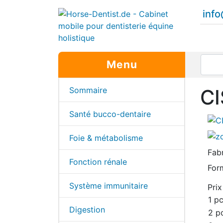
inf
Menu
Sommaire
CI
Santé bucco-dentaire
Foie & métabolisme
Fab
Fonction rénale
For
Système immunitaire
Prix
1 pc
Digestion
2 p