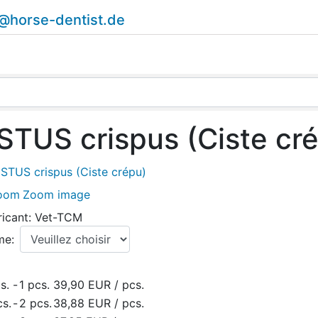
o@horse-dentist.de
STUS crispus (Ciste cr
Zoom image
ricant:
Vet-TCM
me:
s.
-
1 pcs.
39,90 EUR
/ pcs.
cs.
-
2 pcs.
38,88 EUR
/ pcs.