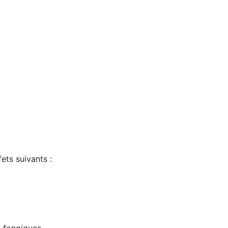
fets suivants :
ns fongiques