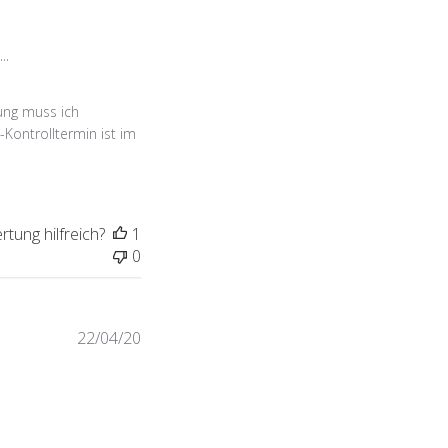
..
kung muss ich
-Kontrolltermin ist im
tung hilfreich?
1
0
Veröffentlichungsdatum
22/04/20