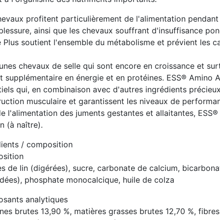
hevaux profitent particulièrement de l'alimentation pendant
 blessure, ainsi que les chevaux souffrant d'insuffisance p
e Plus soutient l'ensemble du métabolisme et prévient le
unes chevaux de selle qui sont encore en croissance et sur
t supplémentaire en énergie et en protéines. ESS® Amino Ac
iels qui, en combinaison avec d'autres ingrédients précieux
ruction musculaire et garantissent les niveaux de performan
e l'alimentation des juments gestantes et allaitantes, ESS®
n (à naître).
dients / composition
sition
s de lin (digérées), sucre, carbonate de calcium, bicarbona
udées), phosphate monocalcique, huile de colza
sants analytiques
nes brutes 13,90 %, matières grasses brutes 12,70 %, fibres