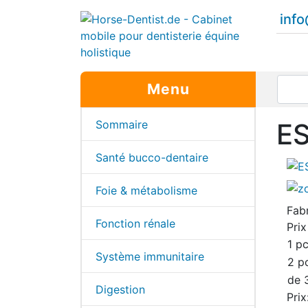
inf
Menu
Sommaire
ES
Santé bucco-dentaire
Foie & métabolisme
Fab
Fonction rénale
Prix
1 pc
Système immunitaire
2 p
de 
Digestion
Prix