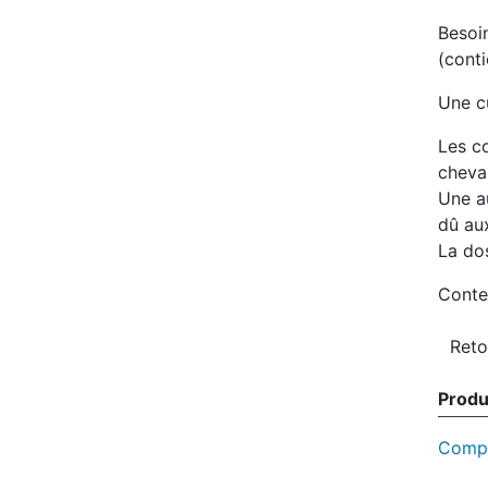
Besoin
(conti
Une cu
Les c
cheva
Une a
dû au
La do
Conte
Produi
Compl