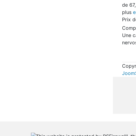
de
67
plus
e
Prix 
Compl
Une c
nervos
Copyr
JoomS