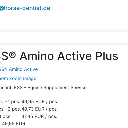
o@horse-dentist.de
S® Amino Active Plus
Zoom image
ricant:
ESS - Equine Supplement Service
s.
-
1 pcs.
49,95 EUR
/ pcs.
cs.
-
2 pcs.
48,73 EUR
/ pcs.
3 pcs.
47,45 EUR
/ pcs.
:
49,95 EUR