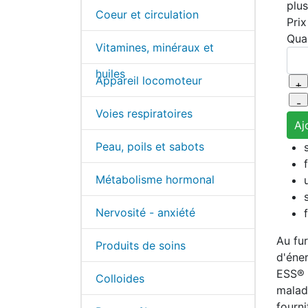
plu
Coeur et circulation
Pri
Quan
Vitamines, minéraux et
huiles
Appareil locomoteur
Voies respiratoires
Peau, poils et sabots
Métabolisme hormonal
Nervosité - anxiété
Au fu
Produits de soins
d'éne
ESS® 
Colloides
malad
fourni