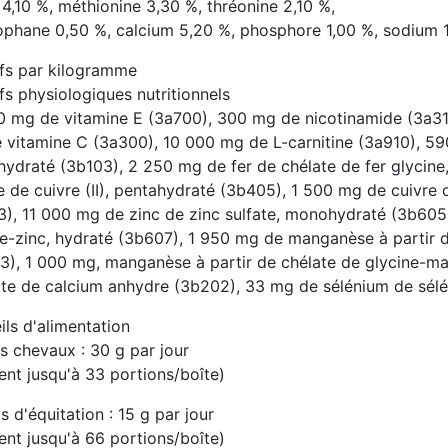
 4,10 %, méthionine 3,30 %, thréonine 2,10 %,
ophane 0,50 %, calcium 5,20 %, phosphore 1,00 %, sodium 
ifs par kilogramme
fs physiologiques nutritionnels
0 mg de vitamine E (3a700), 300 mg de nicotinamide (3a31
vitamine C (3a300), 10 000 mg de L-carnitine (3a910), 590 m
ydraté (3b103), 2 250 mg de fer de chélate de fer glycine
e de cuivre (II), pentahydraté (3b405), 1 500 mg de cuivre 
3), 11 000 mg de zinc de zinc sulfate, monohydraté (3b605)
ne-zinc, hydraté (3b607), 1 950 mg de manganèse à partir 
3), 1 000 mg, manganèse à partir de chélate de glycine-ma
ate de calcium anhydre (3b202), 33 mg de sélénium de sél
ls d'alimentation
s chevaux : 30 g par jour
ent jusqu'à 33 portions/boîte)
 d'équitation : 15 g par jour
ent jusqu'à 66 portions/boîte)