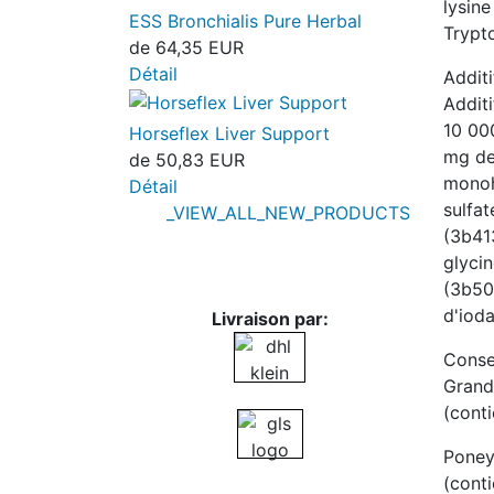
lysine
ESS Bronchialis Pure Herbal
Trypt
de
64,35 EUR
Détail
Addit
Additi
10 00
Horseflex Liver Support
mg de 
de
50,83 EUR
monoh
Détail
sulfat
_VIEW_ALL_NEW_PRODUCTS
(3b41
glyci
(3b50
d'iod
Livraison par:
Consei
Grand
(conti
Poneys
(conti