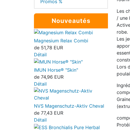
Promos %
Les c
/ une
Nouveautés
Activ
robe.
Les je
Magnesium Relax Combi
appor
de
51,78 EUR
essent
Détail
const
Lors d
IMUN Horse® "Skin"
poulai
de
74,96 EUR
Détail
Ingré
compo
Graine
NVS Magenschutz-Aktiv Cheval
(extr
de
77,43 EUR
compo
Détail
Protéi