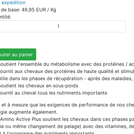
s
expédition
x de base:
49,95 EUR
/ Kg
tité:
soutient l'ensemble du métabolisme avec des protéines / a
fournit aux chevaux des protéines de haute qualité et stimu
utile dans les phases de récupération - après des maladies, 
soutient les chevaux en sous-poids
fournit au cheval tous les nutriments importants
r et à mesure que les exigences de performance de nos c
rgie augmente également.
Amino Active Plus soutient les chevaux dans ces phases par
ie ou même changement de pelage) avec des vitamines, des
t à l'organisme des nutriments importants.