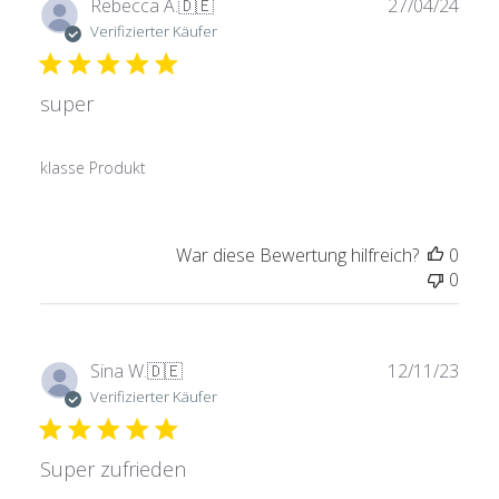
Verö
Rebecca A.
🇩🇪
27/04/24
Verifizierter Käufer
super
klasse Produkt
War diese Bewertung hilfreich?
0
0
Verö
Sina W.
🇩🇪
12/11/23
Verifizierter Käufer
Super zufrieden