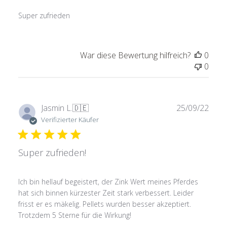
Super zufrieden
War diese Bewertung hilfreich?
0
0
Verö
Jasmin L.
🇩🇪
25/09/22
Verifizierter Käufer
Super zufrieden!
Ich bin hellauf begeistert, der Zink Wert meines Pferdes
hat sich binnen kürzester Zeit stark verbessert. Leider
frisst er es mäkelig. Pellets wurden besser akzeptiert.
Trotzdem 5 Sterne für die Wirkung!