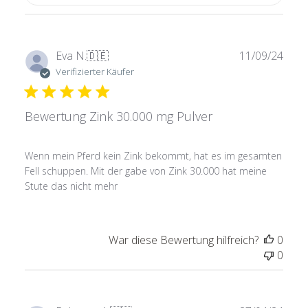
Verö
Eva N.
🇩🇪
11/09/24
Verifizierter Käufer
Bewertung Zink 30.000 mg Pulver
Wenn mein Pferd kein Zink bekommt, hat es im gesamten
Fell schuppen. Mit der gabe von Zink 30.000 hat meine
Stute das nicht mehr
War diese Bewertung hilfreich?
0
0