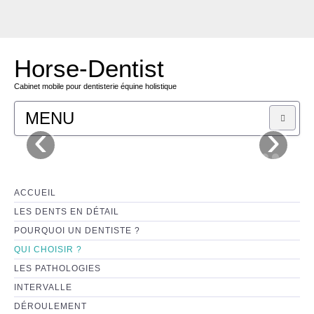
Horse-Dentist
Cabinet mobile pour dentisterie équine holistique
MENU
‹
›
C'EST MOI
TARIFS
ACCUEIL
LES DENTS EN DÉTAIL
CONTACT
POURQUOI UN DENTISTE ?
QUI CHOISIR ?
BOUTIQUE
LES PATHOLOGIES
INTERVALLE
DÉROULEMENT