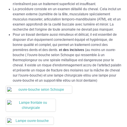
n'entraînent pas un traitement superficiel et insuffisant.
La procédure consiste en un examen détaillé du cheval.
Cela inclut un
examen externe (symétrie de la tête, musculature spécialement
musculus masseter, articulation temporo-mandibulaire (ATM), etc et un
examen approfondi de la cavité buccale avec lumière et miroir. La
recherche d
et l'origine de toute anomalie ne devrait pas manquer.
Pour un travail dentaire aussi minutieux et délicat, il est essentiel de
disposer d'un équipement correctement équipé et hygiénique, de
bonne qualité et complet, qui permet un traitement correct des
premières dents et des dents.
et des incisives
(au moins un ouvre-
bouche (
l'ouvre-bouche selon Schoupe qui ressemble à un
thermoplongeur
ou une spirale métallique est dangereuse pour le
cheval. Il existe un risque d'endommagement accru de l'artefact palatin
et présente un risque de fracture des molaires sur la mâche de cheval
sur l'ouvre-bouche)
et une lampe chirurgicale et/ou une lampe pour
ouvre-bouche et un support-tête et/ou un licol dentaire)