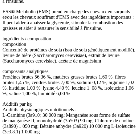
à l'insuline.
ESS® Metabolin (EMS) prend en charge les chevaux en surpoids
et/ou les chevaux souffrant d'EMS avec des ingrédients importants :
Il peut aider à abaisser la glycémie, stimuler la combustion des
graisses et aider à restaurer la sensibilité à l'insuline.
ingrédients / composition
composition
Concentré de protéines de soja (issu de soja génétiquement modifié),
levure de bière (Saccharomyces cerevisiae), extrait de levure
(Saccharomyces cerevisiae), acétate de magnésium
composants analytiques
Protéines brutes 56,36 %, matières grasses brutes 1,60 %, fibres
brutes 1,45 %, cendres brutes 7,00 %, sodium 0,12 %, arginine 1,02
%, histidine 1,03 %, lysine 4,40 %, leucine 1, 08 %, isoleucine 1,06
%, valine 1,00 %, humidité 6,00 %
Additifs par kg
Additifs physiologiques nutritionnels :
L-Carnitine (3a910) 30 000 mg; Manganèse sous forme de sulfate
de manganèse II, monohydraté (3b503) 90 mg; Chlorure de choline
(3a890) 1 050 mg; Bétaïne anhydre (3a920) 10 000 mg L-Isoleucine
(3c3.8.1) 1 000 mg